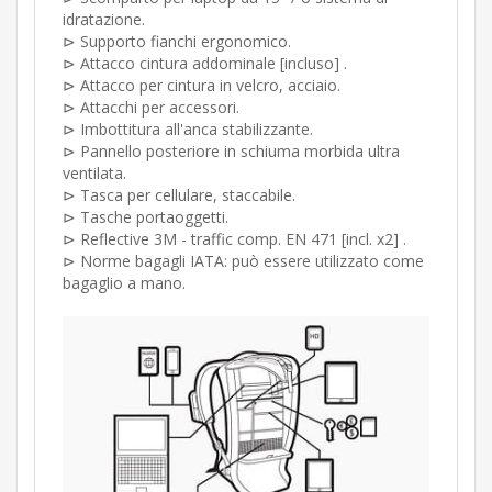
idratazione
.
⊳ Supporto fianchi ergonomico.
⊳ Attacco cintura addominale [incluso] .
⊳ Attacco per cintura in velcro, acciaio.
⊳ Attacchi per accessori.
⊳ Imbottitura all'anca stabilizzante.
⊳ Pannello posteriore in schiuma morbida ultra
ventilata.
⊳ Tasca per cellulare, staccabile.
⊳ Tasche portaoggetti.
⊳ Reflective 3M - traffic comp. EN 471 [incl. x2] .
⊳
Norme bagagli IATA: può essere utilizzato come
bagaglio a mano.