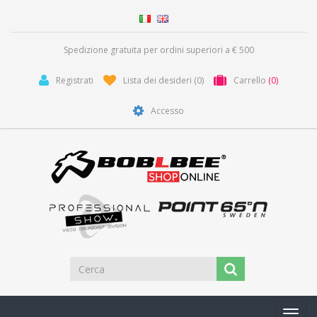
Spedizione gratuita per ordini superiori a € 500
Registrati
Lista dei desideri
(0)
Carrello
(0)
Accesso
Toggl