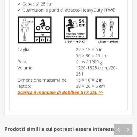
✔︎ Capacità 25 litri
✔ Guarnizioni e punti di attacco HeavyDuty ITW®
Taglia:
22 × 12 × 6 in
56 × 30 × 15 cm
Peso:
4 lbs / 1900 g
Volume:
1220-1525 cu.in. /20-
25 l
Dimensione massima del
15 × 10 × 2 in
laptop:
38 × 26 × 5 cm
Scarica il manuale di Boblbee GTX 25L >>
Prodotti simili a cui potresti essere interessato