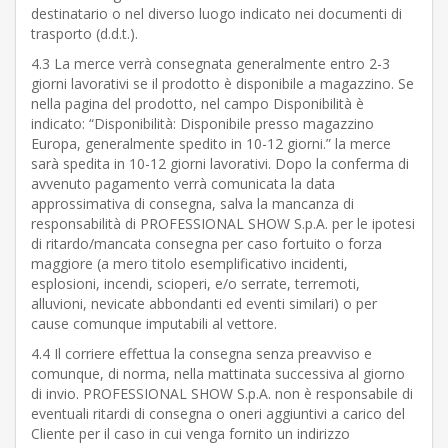
destinatario o nel diverso luogo indicato nei documenti di
trasporto (d.d.t.).
4.3 La merce verrà consegnata generalmente entro 2-3
giorni lavorativi se il prodotto è disponibile a magazzino. Se
nella pagina del prodotto, nel campo Disponibilità è
indicato: “Disponibilità: Disponibile presso magazzino
Europa, generalmente spedito in 10-12 giorni.” la merce
sarà spedita in 10-12 giorni lavorativi. Dopo la conferma di
avvenuto pagamento verrà comunicata la data
approssimativa di consegna, salva la mancanza di
responsabilità di PROFESSIONAL SHOW S.p.A. per le ipotesi
di ritardo/mancata consegna per caso fortuito o forza
maggiore (a mero titolo esemplificativo incidenti,
esplosioni, incendi, scioperi, e/o serrate, terremoti,
alluvioni, nevicate abbondanti ed eventi similari) o per
cause comunque imputabili al vettore.
4.4 Il corriere effettua la consegna senza preavviso e
comunque, di norma, nella mattinata successiva al giorno
di invio. PROFESSIONAL SHOW S.p.A. non è responsabile di
eventuali ritardi di consegna o oneri aggiuntivi a carico del
Cliente per il caso in cui venga fornito un indirizzo