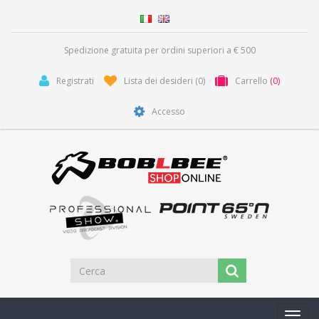
Spedizione gratuita per ordini superiori a € 500
Registrati
Lista dei desideri
(0)
Carrello
(0)
Accesso
Toggl