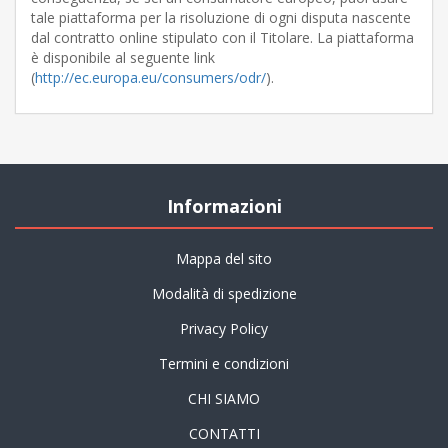
tale piattaforma per la risoluzione di ogni disputa nascente
dal contratto online stipulato con il Titolare. La piattaforma
è disponibile al seguente link
(
http://ec.europa.eu/consumers/odr/
).
Informazioni
Mappa del sito
Modalità di spedizione
Privacy Policy
Termini e condizioni
CHI SIAMO
CONTATTI