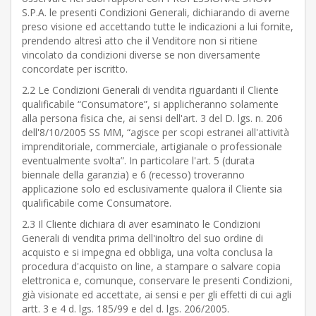
S.P.A. le presenti Condizioni Generali, dichiarando di averne
preso visione ed accettando tutte le indicazioni a lui fornite,
prendendo altresì atto che il Venditore non si ritiene
vincolato da condizioni diverse se non diversamente
concordate per iscritto.
2.2 Le Condizioni Generali di vendita riguardanti il Cliente
qualificabile “Consumatore”, si applicheranno solamente
alla persona fisica che, ai sensi dell'art. 3 del D. lgs. n. 206
dell'8/10/2005 SS MM, “agisce per scopi estranei all'attività
imprenditoriale, commerciale, artigianale o professionale
eventualmente svolta”. In particolare l'art. 5 (durata
biennale della garanzia) e 6 (recesso) troveranno
applicazione solo ed esclusivamente qualora il Cliente sia
qualificabile come Consumatore.
2.3 Il Cliente dichiara di aver esaminato le Condizioni
Generali di vendita prima dell'inoltro del suo ordine di
acquisto e si impegna ed obbliga, una volta conclusa la
procedura d'acquisto on line, a stampare o salvare copia
elettronica e, comunque, conservare le presenti Condizioni,
già visionate ed accettate, ai sensi e per gli effetti di cui agli
artt. 3 e 4 d. lgs. 185/99 e del d. lgs. 206/2005.