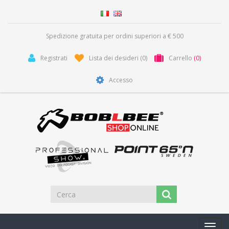
Spedizione gratuita per ordini superiori a € 500
Registrati
Lista dei desideri
(0)
Carrello
(0)
Accesso
Toggl