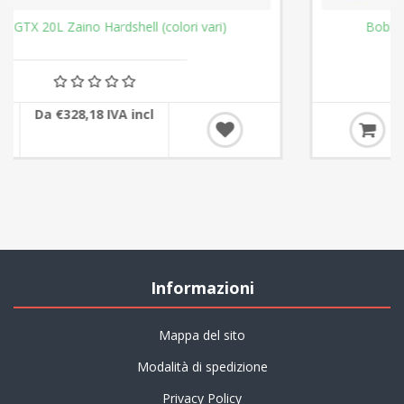
Boblbee GTX 25L Zaino Hardshell (colori vari)
Da €337,94 IVA incl
Informazioni
Mappa del sito
Modalità di spedizione
Privacy Policy