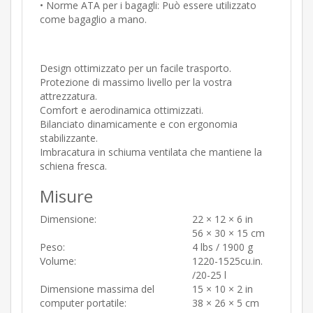
• Norme ATA per i bagagli: Può essere utilizzato
come bagaglio a mano.
Design ottimizzato per un facile trasporto.
Protezione di massimo livello per la vostra
attrezzatura.
Comfort e aerodinamica ottimizzati.
Bilanciato dinamicamente e con ergonomia
stabilizzante.
Imbracatura in schiuma ventilata che mantiene la
schiena fresca.
Misure
Dimensione:
22 × 12 × 6 in
56 × 30 × 15 cm
Peso:
4 lbs / 1900 g
Volume:
1220-1525cu.in.
/20-25 l
Dimensione massima del
15 × 10 × 2 in
computer portatile:
38 × 26 × 5 cm