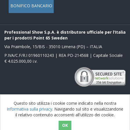
BONIFICO BANCARIO
Professional Show S.p.A. è distributore ufficiale per l’Italia
per i prodotti Point 65 Sweden
Via Praimbole, 15/BIS - 35010 Limena (PD) – ITALIA
P.IVA/C.F/R.I 01960110243 | REA PD-214568 | Capitale Sociale
€ 4.025.000,00 i.v.
Powered by
nopCommerce
Questo sito utilizza i cookie come indicato nella nostra
Informativa sulla privacy
. Navigando sul sito e visualizzandone
Copyright © 2026 Boblbee it. Tutti i diritti riservati
il relativo contenuto acconsenti all'utilizzo dei cookie.
nopAccelerate Noble Theme
Theme by
nopAccelerate