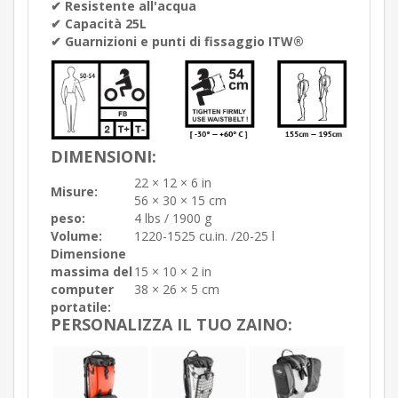
✔︎ Resistente all'acqua
✔︎ Capacità 25L
✔︎ Guarnizioni e punti di fissaggio ITW®
DIMENSIONI:
22 × 12 × 6 in
Misure:
56 × 30 × 15 cm
peso:
4 lbs / 1900 g
Volume:
1220-1525 cu.in. /20-25 l
Dimensione
massima del
15 × 10 × 2 in
computer
38 × 26 × 5 cm
portatile:
PERSONALIZZA IL TUO ZAINO: