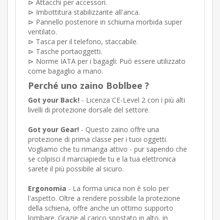
⊳ Attacchi per accessori.
⊳ Imbottitura stabilizzante all'anca.
⊳ Pannello posteriore in schiuma morbida super
ventilato.
⊳ Tasca per il telefono, staccabile.
⊳ Tasche portaoggetti.
⊳ Norme IATA per i bagagli: Può essere utilizzato
come bagaglio a mano.
Perché uno zaino Boblbee ?
Got your Back!
- Licenza CE-Level 2 con i più alti
livelli di protezione dorsale del settore.
Got your Gear!
- Questo zaino offre una
protezione di prima classe per i tuoi oggetti.
Vogliamo che tu rimanga attivo - pur sapendo che
se colpisci il marciapiede tu e la tua elettronica
sarete il più possibile al sicuro.
Ergonomia
- La forma unica non è solo per
l'aspetto. Oltre a rendere possibile la protezione
della schiena, offre anche un ottimo supporto
lombare. Grazie al carico spostato in alto, in