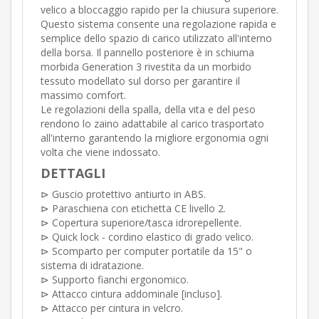
velico a bloccaggio rapido per la chiusura superiore.
Questo sistema consente una regolazione rapida e
semplice dello spazio di carico utilizzato all'interno
della borsa. Il pannello posteriore è in schiuma
morbida Generation 3 rivestita da un morbido
tessuto modellato sul dorso per garantire il
massimo comfort.
Le regolazioni della spalla, della vita e del peso
rendono lo zaino adattabile al carico trasportato
all'interno garantendo la migliore ergonomia ogni
volta che viene indossato.
DETTAGLI
⊳ Guscio protettivo antiurto in ABS.
⊳ Paraschiena con etichetta CE livello 2.
⊳ Copertura superiore/tasca idrorepellente.
⊳ Quick lock - cordino elastico di grado velico.
⊳ Scomparto per computer portatile da 15" o
sistema di idratazione.
⊳ Supporto fianchi ergonomico.
⊳ Attacco cintura addominale [incluso].
⊳ Attacco per cintura in velcro.