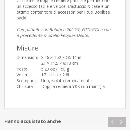
visibilità e le doppie cerniere parallele permettono
un accesso facile e veloce. L'astuccio X-case è un
ottimo contenitore di accessori per il tuo Boblbee
pack!
Compatibile con Boblbee 20L GT, GTO GTX e con
il precedente modello Peoples Delite.
Misure
Dimensioni:
8.26 x 4.52 x ∅5.11 in
21 × 11.5 × ∅13 cm
Peso:
5.29 oz / 150 g
Volume:
171 cu.in. / 2,8l
Scomparti:
Uno, isolato termicamente.
Chiusura:
Doppia cerniera YKK con maniglia.
Hanno acquistato anche