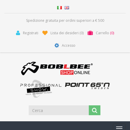
Spedizione gratuita per ordini superiori a € 500
Registrati
Lista dei desideri
(0)
Carrello
(0)
Accesso
Toggl