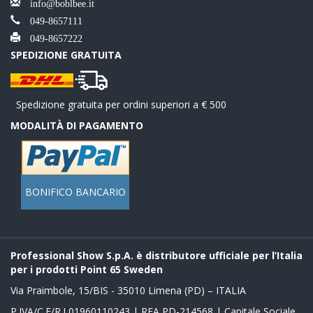
info@boblbee.it
049-8657111
049-8657222
SPEDIZIONE GRATUITA
Spedizione gratuita per ordini superiori a € 500
MODALITÀ DI PAGAMENTO
BONIFICO BANCARIO
Professional Show S.p.A. è distributore ufficiale per l’Italia
per i prodotti Point 65 Sweden
Via Praimbole, 15/BIS - 35010 Limena (PD) – ITALIA
P.IVA/C.F/R.I 01960110243 | REA PD-214568 | Capitale Sociale