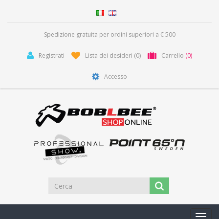
Spedizione gratuita per ordini superiori a € 500
Registrati
Lista dei desideri
(0)
Carrello
(0)
Accesso
Toggl