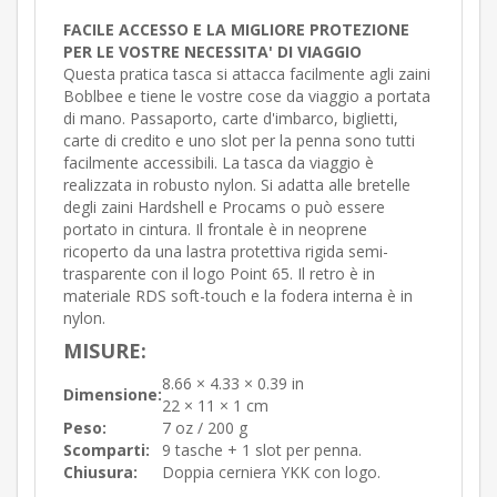
FACILE ACCESSO E LA MIGLIORE PROTEZIONE
PER LE VOSTRE NECESSITA' DI VIAGGIO
Questa pratica tasca si attacca facilmente agli zaini
Boblbee e tiene le vostre cose da viaggio a portata
di mano. Passaporto, carte d'imbarco, biglietti,
carte di credito e uno slot per la penna sono tutti
facilmente accessibili. La tasca da viaggio è
realizzata in robusto nylon. Si adatta alle bretelle
degli zaini Hardshell e Procams o può essere
portato in cintura. Il frontale è in neoprene
ricoperto da una lastra protettiva rigida semi-
trasparente con il logo Point 65. Il retro è in
materiale RDS soft-touch e la fodera interna è in
nylon.
MISURE:
8.66 × 4.33 × 0.39 in
Dimensione:
22 × 11 × 1 cm
Peso:
7 oz / 200 g
Scomparti:
9 tasche + 1 slot per penna.
Chiusura:
Doppia cerniera YKK con logo.