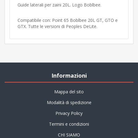
Guide laterali per zaini 20L. Logo Boblbee.
Compatibile con: Point 65 Boblbee 20L GT, GTO e
GTX. Tutte le versioni di Peoples DeLite.
Informazioni
Mappa del sito
Modalità di spedizione
Privacy Policy
Termini e condizioni
CHI SIAMO