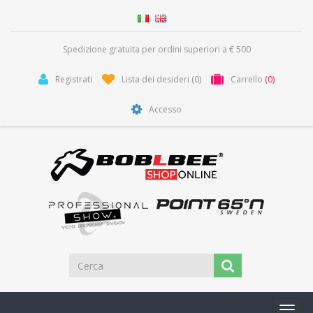
Spedizione gratuita per ordini superiori a € 500
Registrati
Lista dei desideri
(0)
Carrello
(0)
Accesso
Toggl